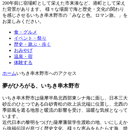
200年前に宿場町として栄えた市来湊など、港町として栄え
た背景があります。 様々な場面で海と歴史・文化の関わり
を感じさせるいちき串木野市の「みなと色、ロマン旅。」を
お楽しみください。
食・グルメ
イベント・祭り
歴史・遊ぶ・歩く
おみやげ
温泉・宿
体験する
ホーム
いちき串木野市へのアクセス
夢がひろがる、いちき串木野市
いちき串木野市は薩摩半島北西部東シナ海に面し、日本三大
砂丘のひとつである白砂青松の吹上浜北端に位置し、北西の
季節風を遮る地形と暖流の影響を受け、温暖な気候となって
います。
近代日本の黎明をつげた薩摩藩留学生渡欧の地、いにしえか
ら徐福伝説が息づく歴史文化、様々な恵みをもたらす海、焼