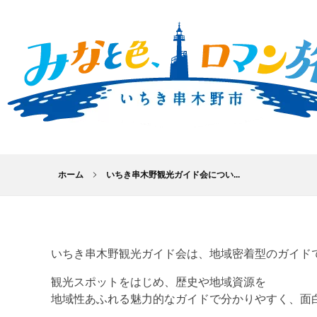
いちき串木野市総合観光サイト｜みなと色、ロマン旅。 いちき串木野市
いちき串木野市は、基幹産業であるマグロの遠洋漁業や、約200年前に宿場町として栄えた市来湊など、港町として栄えた背景があります。 様々な場面で海と歴史・文化の関わりを感じさせるいちき串木野市の「みなと色、ロマン旅。」をお楽しみください。
ホーム
いちき串木野観光ガイド会につい...
いちき串木野観光ガイド会は、地域密着型のガイド
観光スポットをはじめ、歴史や地域資源を
地域性あふれる魅力的なガイドで分かりやすく、面