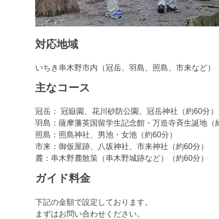
対応地域
いちき串木野市内（冠岳、羽島、照島、市来など）
主なコース
冠岳： 冠嶽園、花川砂防公園、冠岳神社（約60分）
羽島：薩摩藩英国留学生記念館・万造寺斉生誕地（約
照島：照島神社、男池・女池（約60分）
市来：御仮屋跡、八坂神社、市来神社（約60分）
麓：串木野麓散策（串木野城跡など）（約60分）
ガイド料金
下記の金額で設定しております。
まずはお問い合わせください。