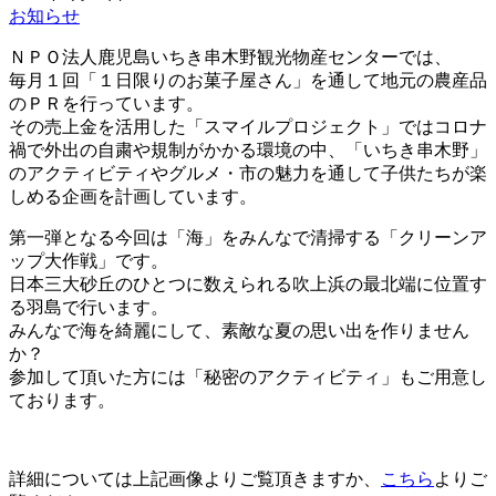
お知らせ
ＮＰＯ法人鹿児島いちき串木野観光物産センターでは、
毎月１回「１日限りのお菓子屋さん」を通して地元の農産品
のＰＲを行っています。
その売上金を活用した「スマイルプロジェクト」ではコロナ
禍で外出の自粛や規制がかかる環境の中、「いちき串木野」
のアクティビティやグルメ・市の魅力を通して子供たちが楽
しめる企画を計画しています。
第一弾となる今回は「海」をみんなで清掃する「クリーンア
ップ大作戦」です。
日本三大砂丘のひとつに数えられる吹上浜の最北端に位置す
る羽島で行います。
みんなで海を綺麗にして、素敵な夏の思い出を作りません
か？
参加して頂いた方には「秘密のアクティビティ」もご用意し
ております。
詳細については上記画像よりご覧頂きますか、
こちら
よりご