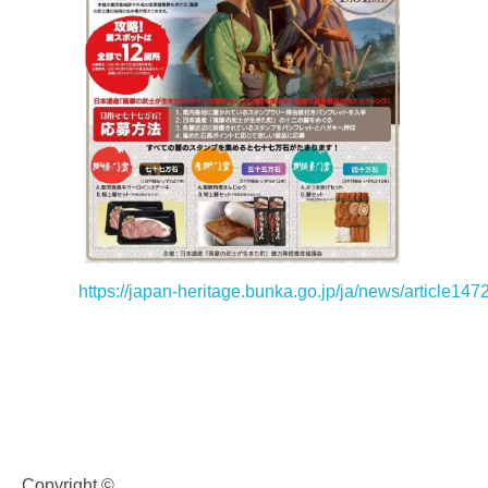
https://japan-heritage.bunka.go.jp/ja/news/article147
食・グルメ
Copyright ©