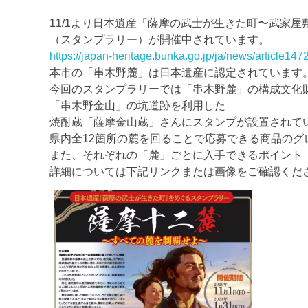
11/1より日本遺産「薩摩の武士が生きた町〜武家屋敷
（スタンプラリー）が開催中されています。
https://japan-heritage.bunka.go.jp/ja/news/article147
本市の「串木野麓」は日本遺産に認定されています
今回のスタンプラリーでは「串木野麓」の構成文化
「串木野金山」の坑道跡を利用した
焼酎蔵「薩摩金山蔵」さんにスタンプが設置されて
県内全12箇所の麓を回ることで応募できる商品のグ
また、それぞれの「麓」ごとに入手できるポイント
詳細については下記リンクまたは画像をご確認くだ