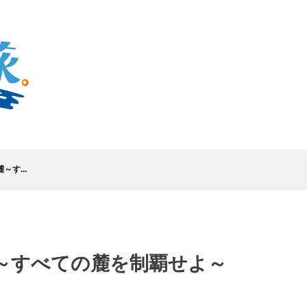
～す...
麓～すべての麓を制覇せよ～