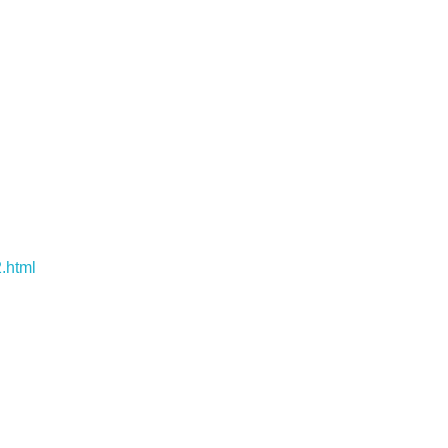
2.html
いちき串木野市観光案内所