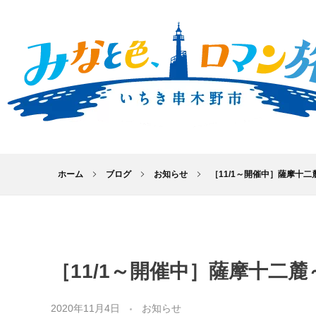
いちき串木野市総合観光サイト｜みなと色、ロマン旅。 いちき串木野市
いちき串木野市は、基幹産業であるマグロの遠洋漁業や、約200年前に宿場町として栄えた市来湊など、港町として栄えた背景があります。 様々な場面で海と歴史・文化の関わりを感じさせるいちき串木野市の「みなと色、ロマン旅。」をお楽しみください。
ホーム
ブログ
お知らせ
［11/1～開催中］薩摩十二麓
［11/1～開催中］薩摩十二
2020年11月4日
お知らせ