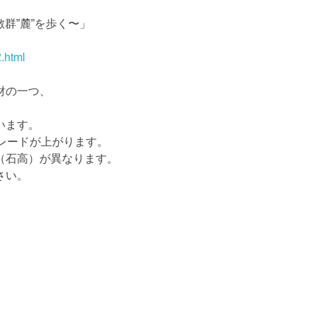
群”麓”を歩く〜」
2.html
。
財の一つ、
います。
レードが上がります。
（石高）が異なります。
さい。