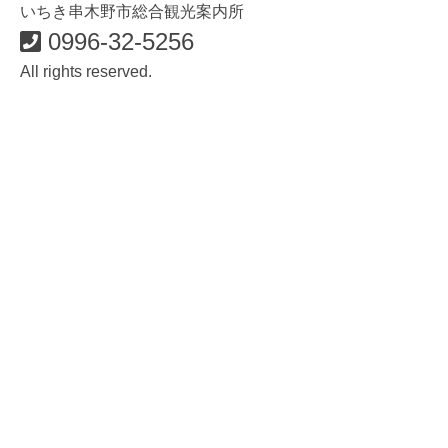
いちき串木野市総合観光案内所
0996-32-5256
All rights reserved.
食・グルメ
イベント・祭り
歴史・遊ぶ・歩く
おみやげ
温泉・宿
体験する
いちき串木野市観光案内所