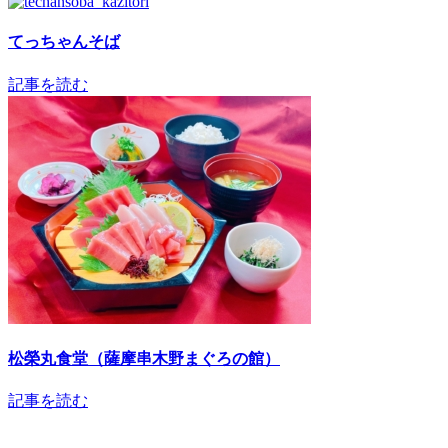
てっちゃんそば
記事を読む
松榮丸食堂（薩摩串木野まぐろの館）
記事を読む