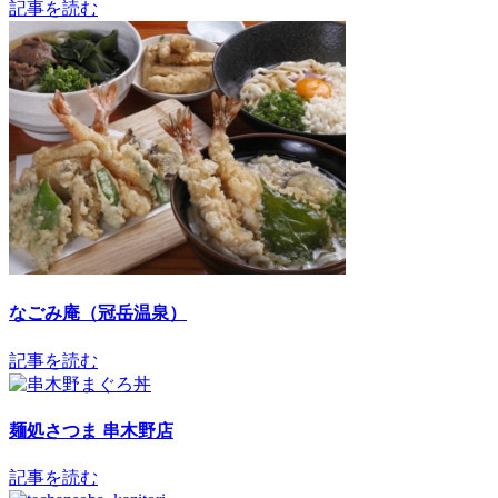
記事を読む
なごみ庵（冠岳温泉）
記事を読む
麺処さつま 串木野店
記事を読む