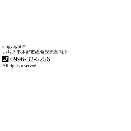
Copyright ©
いちき串木野市総合観光案内所
0996-32-5256
All rights reserved.
食・グルメ
イベント・祭り
歴史・遊ぶ・歩く
おみやげ
温泉・宿
体験する
いちき串木野市観光案内所
アクセス
お問合わせ