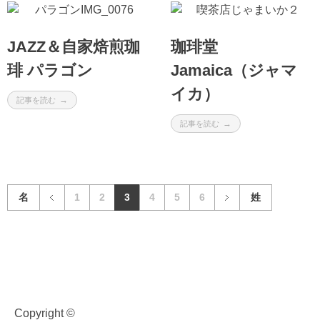
JAZZ＆自家焙煎珈
珈琲堂
琲 パラゴン
Jamaica（ジャマ
イカ）
記事を読む
記事を読む
名
1
2
3
4
5
6
姓
Copyright ©