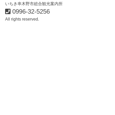
いちき串木野市総合観光案内所
0996-32-5256
All rights reserved.
食・グルメ
イベント・祭り
歴史・遊ぶ・歩く
おみやげ
温泉・宿
体験する
いちき串木野市観光案内所