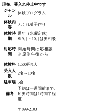
現在、受入れ停止中です
ジャン
体験プログラム
ル
体験内
ふくれ菓子作り
容
体験時
通年（水曜定休）
期
※9月～10月は要相談
対応時
開始時間は応相談
間
※原則午後から
体験料
1,500円/1人
受入人
2名～10名
数
駐車場
5台
予約は一週間前まで。
備考
所要時間は1時間半程
度
〒899-2103