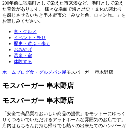
200年前に宿場町として栄えた市来湊など、港町として栄え
た背景があります。 様々な場面で海と歴史・文化の関わり
を感じさせるいちき串木野市の「みなと色、ロマン旅。」を
お楽しみください。
食・グルメ
イベント・祭り
歴史・遊ぶ・歩く
おみやげ
温泉・宿
体験する
ホーム
ブログ
食・グルメ
パン屋
モスバーガー 串木野店
モスバーガー 串木野店
モスバーガー 串木野店
「安全で高品質なおいしい商品の提供」をモットーにゆっく
りくつろいでいただけるアットホームな雰囲気のお店です。
店内はもちろんお持ち帰りでも熱々の出来たてのハンバーガ