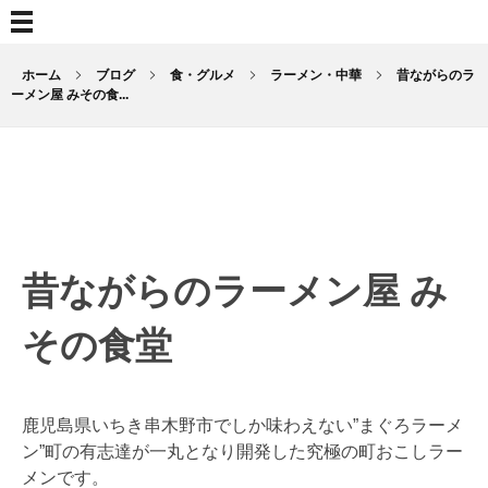
ホーム
ブログ
食・グルメ
ラーメン・中華
昔ながらのラ
ーメン屋 みその食...
昔
昔ながらのラーメン屋 み
な
が
その食堂
ら
の
鹿児島県いちき串木野市でしか味わえない”まぐろラーメ
ン”町の有志達が一丸となり開発した究極の町おこしラー
ラ
メンです。