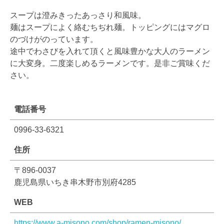
ー
スープは澄みきったあっさり和風味。
麺はスープによく絡むちぢれ麺。トッピングにはマグロ
メ
のづけがのっています。
途中でわさびを入れて頂くと風味豊かな大人のラーメン
ン
に大変身。二度楽しめるラーメンです。是非ご賞味くだ
屋
さい。
み
電話番号
そ
0996-33-6321
の
住所
食
〒896-0037
堂
鹿児島県いちき串木野市別府4285
WEB
https://www.a-misono.com/shop/ramen-misono/