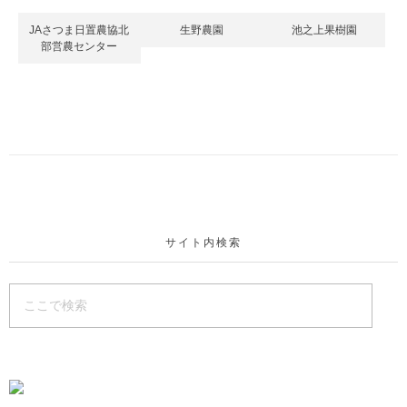
JAさつま日置農協北
生野農園
池之上果樹園
部営農センター
サイト内検索