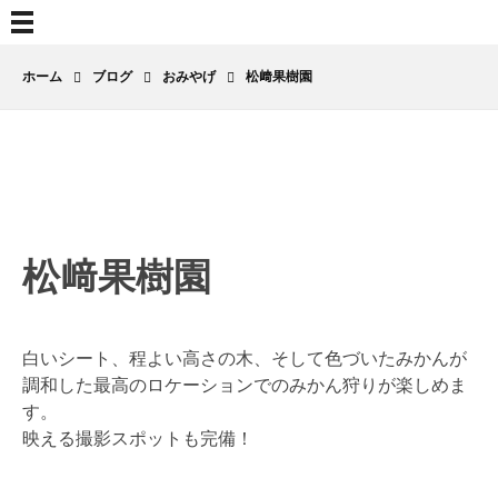
ホーム
ブログ
おみやげ
松﨑果樹園
松
松﨑果樹園
﨑
果
白いシート、程よい高さの木、そして色づいたみかんが
樹
調和した最高のロケーションでのみかん狩りが楽しめま
園
す。
映える撮影スポットも完備！