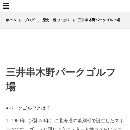
ホーム
ブログ
歴史・遊ぶ・歩く
三井串木野パークゴルフ場
三
三井串木野パークゴルフ
井
串
場
木
野
●パークゴルフとは？
パ
1983年（昭和58年）に北海道の幕別町で誕生したスポ
ーツです。ゴルフと同じようにスタート地点からいかに